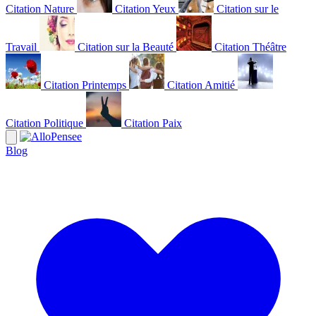
Citation Nature
Citation Yeux
Citation sur le
Travail
Citation sur la Beauté
Citation Théâtre
Citation Printemps
Citation Amitié
Citation Politique
Citation Paix
Blog