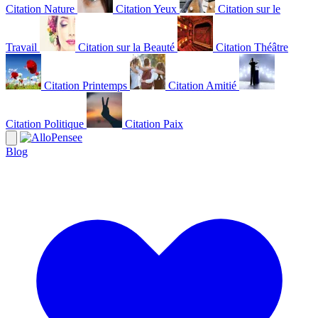
Citation Nature
Citation Yeux
Citation sur le
Travail
Citation sur la Beauté
Citation Théâtre
Citation Printemps
Citation Amitié
Citation Politique
Citation Paix
Blog