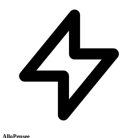
AlloPensee