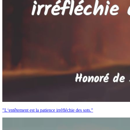
"L‘entêtement est la patience irréfléchie des sots."