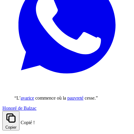
“L’
avarice
commence où la
pauvreté
cesse.”
Honoré de Balzac
Copié !
Copier