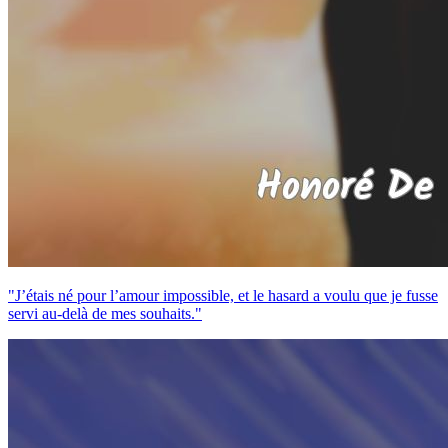
"J’étais né pour l’amour impossible, et le hasard a voulu que je fusse
servi au-delà de mes souhaits."