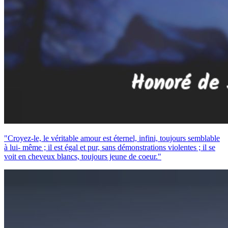
"Croyez-le, le véritable amour est éternel, infini, toujours semblable
à lui- même ; il est égal et pur, sans démonstrations violentes ; il se
voit en cheveux blancs, toujours jeune de coeur."