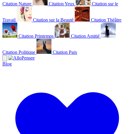
Citation Nature
Citation Yeux
Citation sur le
Travail
Citation sur la Beauté
Citation Théâtre
Citation Printemps
Citation Amitié
Citation Politique
Citation Paix
Blog