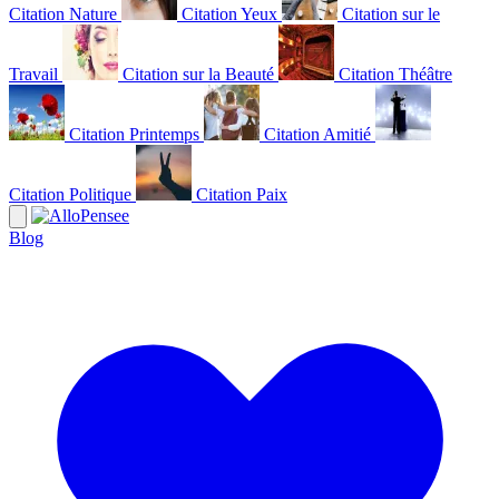
Citation Nature
Citation Yeux
Citation sur le
Travail
Citation sur la Beauté
Citation Théâtre
Citation Printemps
Citation Amitié
Citation Politique
Citation Paix
Blog