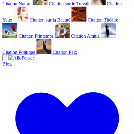
Citation Nature
Citation sur le Travail
Citation
Yeux
Citation sur la Beauté
Citation Théâtre
Citation Printemps
Citation Amitié
Citation Politique
Citation Paix
Blog