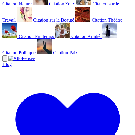
Citation Nature
Citation Yeux
Citation sur le
Travail
Citation sur la Beauté
Citation Théâtre
Citation Printemps
Citation Amitié
Citation Politique
Citation Paix
Blog