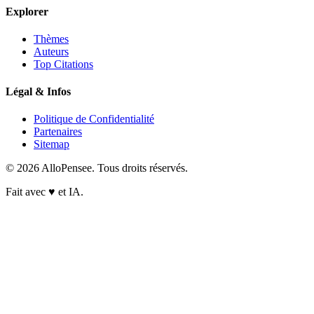
Explorer
Thèmes
Auteurs
Top Citations
Légal & Infos
Politique de Confidentialité
Partenaires
Sitemap
© 2026 AlloPensee. Tous droits réservés.
Fait avec
♥
et IA.