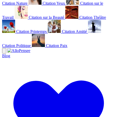
Citation Nature
Citation Yeux
Citation sur le
Travail
Citation sur la Beauté
Citation Théâtre
Citation Printemps
Citation Amitié
Citation Politique
Citation Paix
Blog