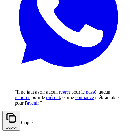
“Il ne faut avoir aucun
regret
pour le
passé
, aucun
remords
pour le
présent
, et une
confiance
inébranlable
pour l'
avenir
.”
Copié !
Copier