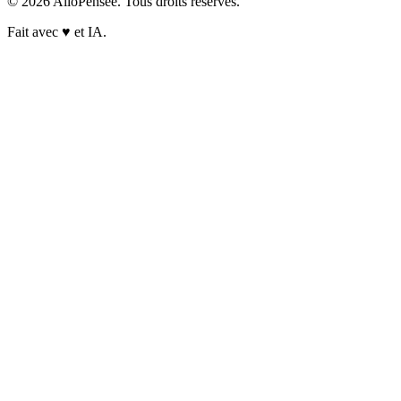
© 2026 AlloPensee. Tous droits réservés.
Fait avec
♥
et IA.