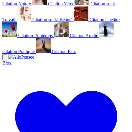
Citation Nature
Citation Yeux
Citation sur le
Travail
Citation sur la Beauté
Citation Théâtre
Citation Printemps
Citation Amitié
Citation Politique
Citation Paix
Blog