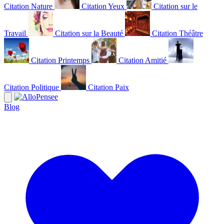
Citation Nature
Citation Yeux
Citation sur le
Travail
Citation sur la Beauté
Citation Théâtre
Citation Printemps
Citation Amitié
Citation Politique
Citation Paix
Blog