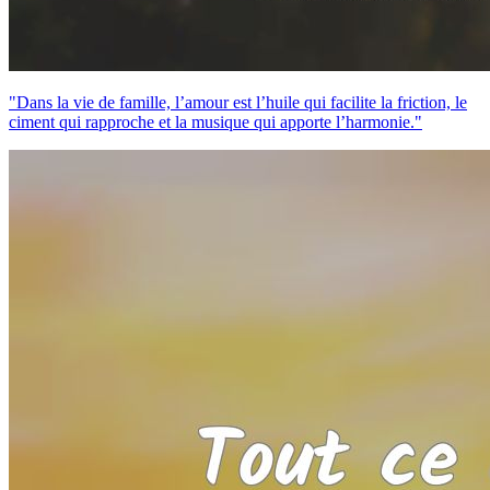
"Dans la vie de famille, l’amour est l’huile qui facilite la friction, le
ciment qui rapproche et la musique qui apporte l’harmonie."