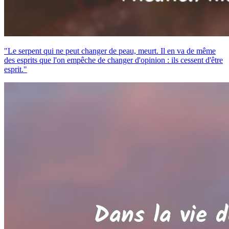
"Le serpent qui ne peut changer de peau, meurt. Il en va de même
des esprits que l'on empêche de changer d'opinion : ils cessent d'être
esprit."