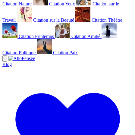
Citation Nature
Citation Yeux
Citation sur le
Travail
Citation sur la Beauté
Citation Théâtre
Citation Printemps
Citation Amitié
Citation Politique
Citation Paix
Blog