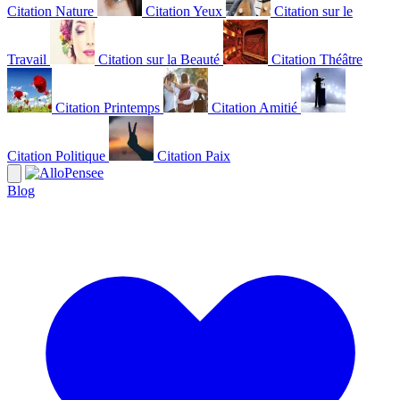
Citation Nature
Citation Yeux
Citation sur le
Travail
Citation sur la Beauté
Citation Théâtre
Citation Printemps
Citation Amitié
Citation Politique
Citation Paix
Blog