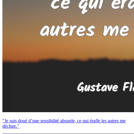
"Je suis doué d’une sensibilité absurde, ce qui érafle les autres me
déchire."