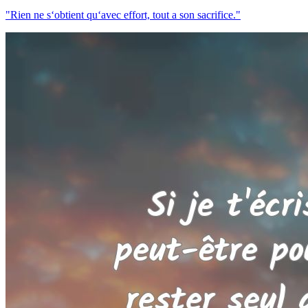
"Rien ne s‘obtient qu‘avec effort, tout a son sacrifice."