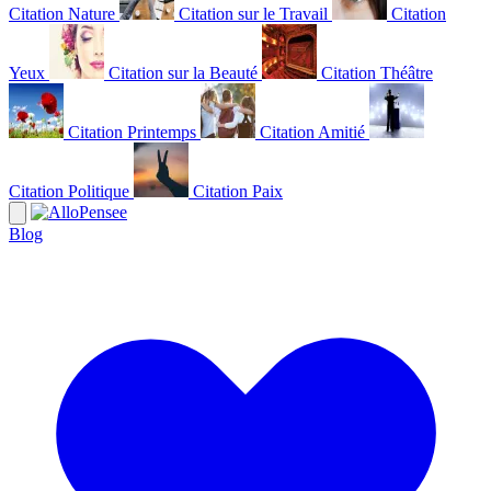
Citation Nature
Citation sur le Travail
Citation
Yeux
Citation sur la Beauté
Citation Théâtre
Citation Printemps
Citation Amitié
Citation Politique
Citation Paix
Blog