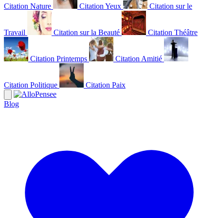
Citation Nature
Citation Yeux
Citation sur le
Travail
Citation sur la Beauté
Citation Théâtre
Citation Printemps
Citation Amitié
Citation Politique
Citation Paix
Blog