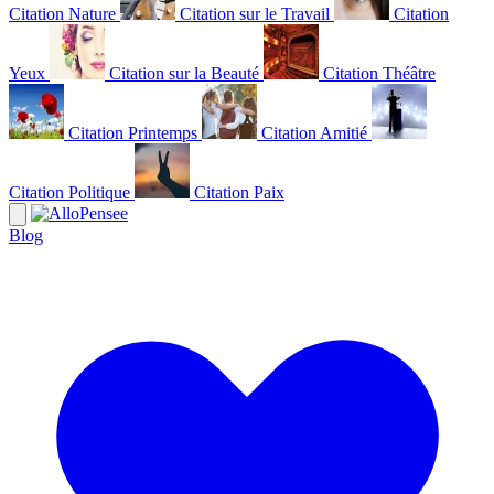
Citation Nature
Citation sur le Travail
Citation
Yeux
Citation sur la Beauté
Citation Théâtre
Citation Printemps
Citation Amitié
Citation Politique
Citation Paix
Blog