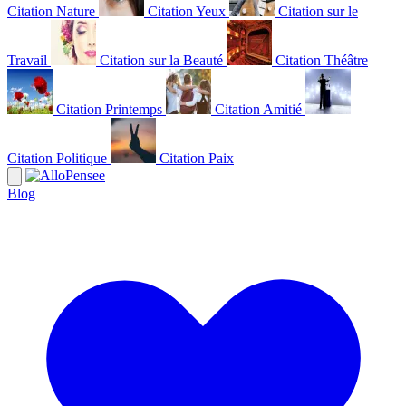
Citation Nature
Citation Yeux
Citation sur le
Travail
Citation sur la Beauté
Citation Théâtre
Citation Printemps
Citation Amitié
Citation Politique
Citation Paix
Blog