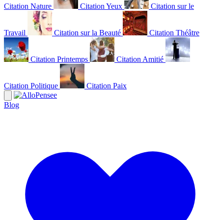
Citation Nature
Citation Yeux
Citation sur le
Travail
Citation sur la Beauté
Citation Théâtre
Citation Printemps
Citation Amitié
Citation Politique
Citation Paix
Blog