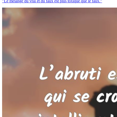
"Le mélange du vrai et du faux est plus toxique que le faux."