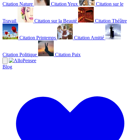
Citation Nature
Citation Yeux
Citation sur le
Travail
Citation sur la Beauté
Citation Théâtre
Citation Printemps
Citation Amitié
Citation Politique
Citation Paix
Blog