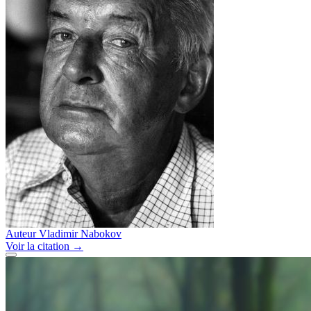
Auteur
Vladimir Nabokov
Voir
la citation
→