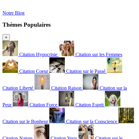
Notre Blog
Thèmes Populaires
×
Citation Hypocrisie
Citation sur les Femmes
Citation Coeur
Citation sur le Passé
Citation Liberté
Citation Raison
Citation sur la
Peur
Citation Force
Citation Esprit
Citation sur le Bonheur
Citation sur la Conscience
Citation Nature
Citation Yeux
Citation sur le