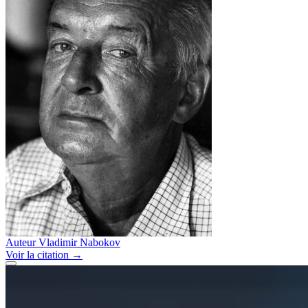
Auteur
Vladimir Nabokov
Voir
la citation
→