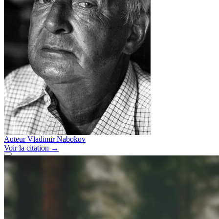
Auteur
Vladimir Nabokov
Voir
la citation
→