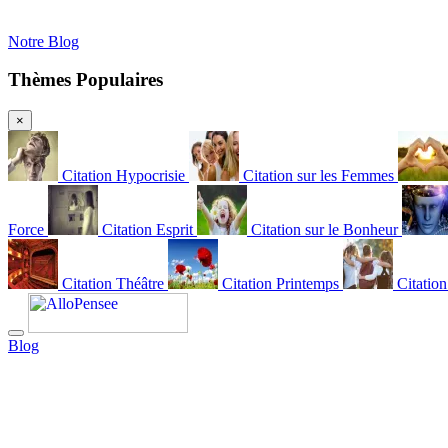
Notre Blog
Thèmes Populaires
×
Citation Hypocrisie
Citation sur les Femmes
Force
Citation Esprit
Citation sur le Bonheur
Citation Théâtre
Citation Printemps
Citatio
Blog