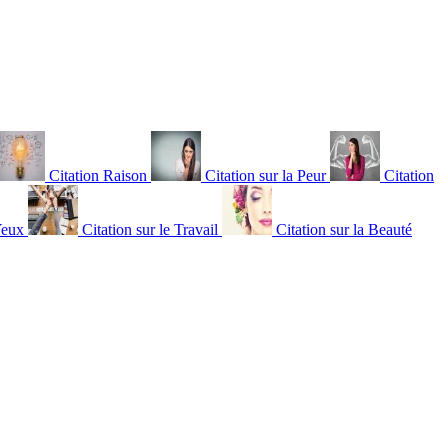
Citation Raison
Citation sur la Peur
Citation
Yeux
Citation sur le Travail
Citation sur la Beauté