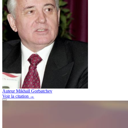
Auteur
Mikhaïl Gorbatchev
Voir
la citation
→