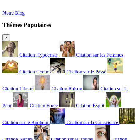
Notre Blog
Thèmes Populaires
×
Citation Hypocrisie
Citation sur les Femmes
Citation Coeur
Citation sur le Passé
Citation Liberté
Citation Raison
Citation sur la
Peur
Citation Force
Citation Esprit
Citation sur le Bonheur
Citation sur la Conscience
Citation Nature
Citation sur le Travail
Citation