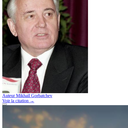
Auteur
Mikhaïl Gorbatchev
Voir
la citation
→