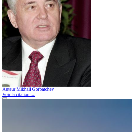
Auteur
Mikhaïl Gorbatchev
Voir
la citation
→