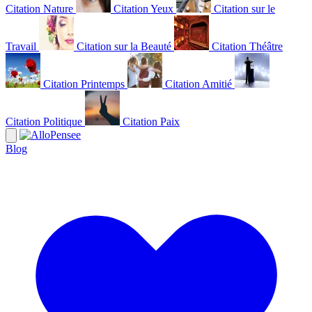
Citation Nature
Citation Yeux
Citation sur le
Travail
Citation sur la Beauté
Citation Théâtre
Citation Printemps
Citation Amitié
Citation Politique
Citation Paix
Blog