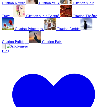
Citation Nature
Citation Yeux
Citation sur le
Travail
Citation sur la Beauté
Citation Théâtre
Citation Printemps
Citation Amitié
Citation Politique
Citation Paix
Blog