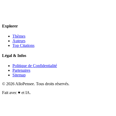
Explorer
Thèmes
Auteurs
Top Citations
Légal & Infos
Politique de Confidentialité
Partenaires
Sitemap
© 2026 AlloPensee. Tous droits réservés.
Fait avec
♥
et IA.