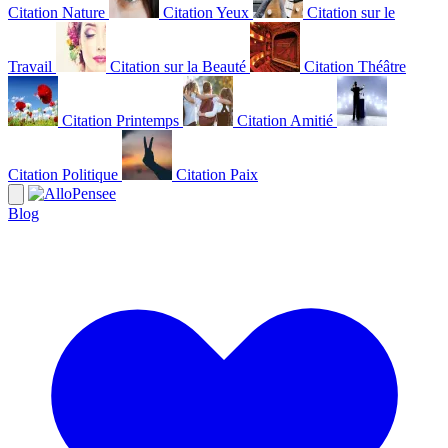
Citation Nature
Citation Yeux
Citation sur le
Travail
Citation sur la Beauté
Citation Théâtre
Citation Printemps
Citation Amitié
Citation Politique
Citation Paix
Blog