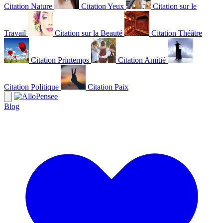
Citation Nature
Citation Yeux
Citation sur le
Travail
Citation sur la Beauté
Citation Théâtre
Citation Printemps
Citation Amitié
Citation Politique
Citation Paix
Blog