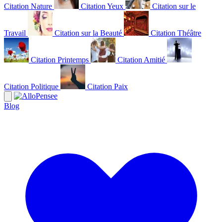
Citation Nature
Citation Yeux
Citation sur le
Travail
Citation sur la Beauté
Citation Théâtre
Citation Printemps
Citation Amitié
Citation Politique
Citation Paix
Blog