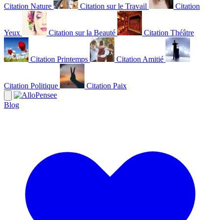
Citation Nature
Citation sur le Travail
Citation
Yeux
Citation sur la Beauté
Citation Théâtre
Citation Printemps
Citation Amitié
Citation Politique
Citation Paix
Blog