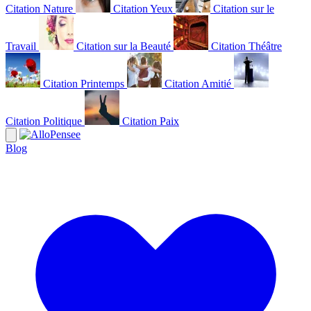
Citation Nature
Citation Yeux
Citation sur le
Travail
Citation sur la Beauté
Citation Théâtre
Citation Printemps
Citation Amitié
Citation Politique
Citation Paix
Blog