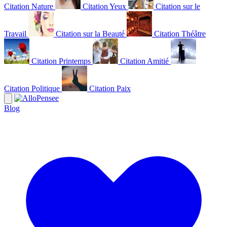
Citation Nature
Citation Yeux
Citation sur le
Travail
Citation sur la Beauté
Citation Théâtre
Citation Printemps
Citation Amitié
Citation Politique
Citation Paix
Blog