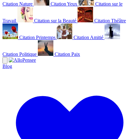
Citation Nature
Citation Yeux
Citation sur le
Travail
Citation sur la Beauté
Citation Théâtre
Citation Printemps
Citation Amitié
Citation Politique
Citation Paix
Blog