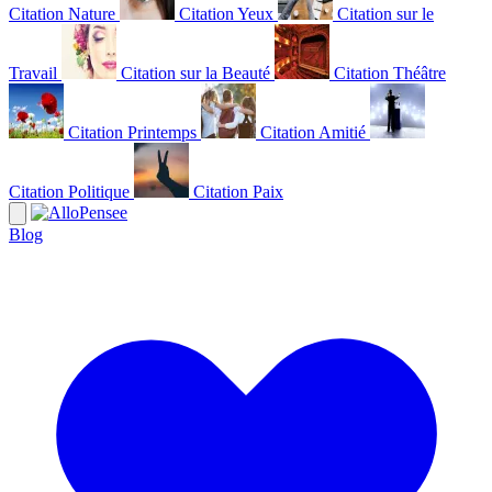
Citation Nature
Citation Yeux
Citation sur le
Travail
Citation sur la Beauté
Citation Théâtre
Citation Printemps
Citation Amitié
Citation Politique
Citation Paix
Blog