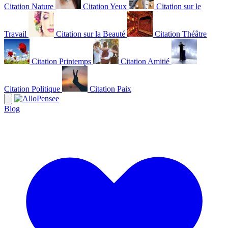
Citation Nature
Citation Yeux
Citation sur le
Travail
Citation sur la Beauté
Citation Théâtre
Citation Printemps
Citation Amitié
Citation Politique
Citation Paix
Blog