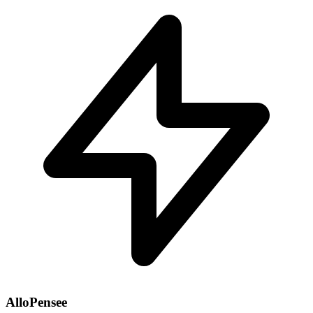
AlloPensee