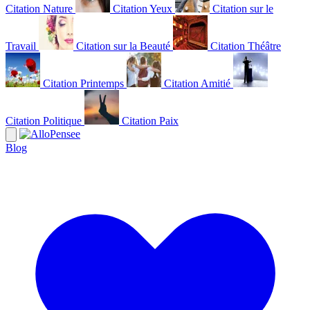
Citation Nature
Citation Yeux
Citation sur le
Travail
Citation sur la Beauté
Citation Théâtre
Citation Printemps
Citation Amitié
Citation Politique
Citation Paix
Blog