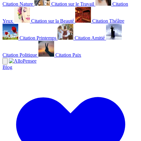
Citation Nature
Citation sur le Travail
Citation
Yeux
Citation sur la Beauté
Citation Théâtre
Citation Printemps
Citation Amitié
Citation Politique
Citation Paix
Blog