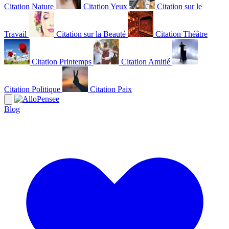
Citation Nature
Citation Yeux
Citation sur le
Travail
Citation sur la Beauté
Citation Théâtre
Citation Printemps
Citation Amitié
Citation Politique
Citation Paix
Blog