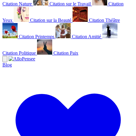
Citation Nature
Citation sur le Travail
Citation
Yeux
Citation sur la Beauté
Citation Théâtre
Citation Printemps
Citation Amitié
Citation Politique
Citation Paix
Blog