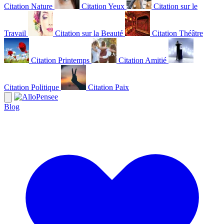
Citation Nature
Citation Yeux
Citation sur le
Travail
Citation sur la Beauté
Citation Théâtre
Citation Printemps
Citation Amitié
Citation Politique
Citation Paix
Blog