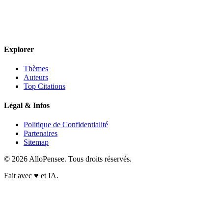
Explorer
Thèmes
Auteurs
Top Citations
Légal & Infos
Politique de Confidentialité
Partenaires
Sitemap
© 2026 AlloPensee. Tous droits réservés.
Fait avec
♥
et IA.