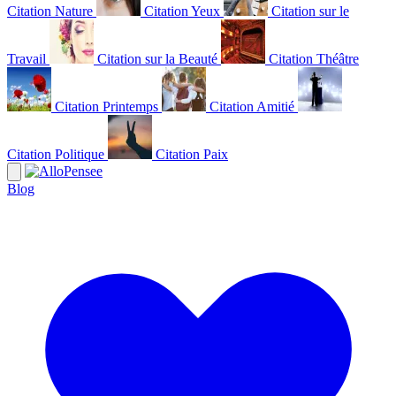
Citation Nature
Citation Yeux
Citation sur le
Travail
Citation sur la Beauté
Citation Théâtre
Citation Printemps
Citation Amitié
Citation Politique
Citation Paix
Blog