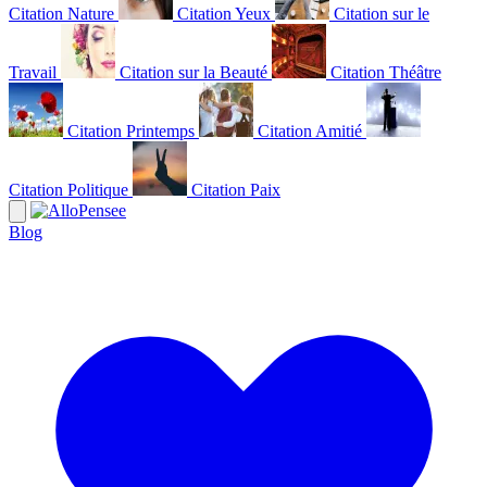
Citation Nature
Citation Yeux
Citation sur le
Travail
Citation sur la Beauté
Citation Théâtre
Citation Printemps
Citation Amitié
Citation Politique
Citation Paix
Blog