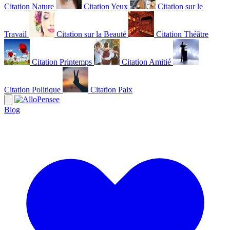
Citation Nature
Citation Yeux
Citation sur le
Travail
Citation sur la Beauté
Citation Théâtre
Citation Printemps
Citation Amitié
Citation Politique
Citation Paix
Blog