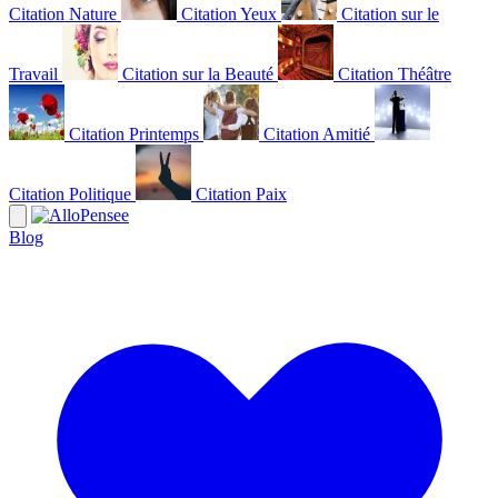
Citation Nature
Citation Yeux
Citation sur le
Travail
Citation sur la Beauté
Citation Théâtre
Citation Printemps
Citation Amitié
Citation Politique
Citation Paix
Blog