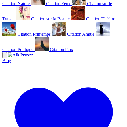
Citation Nature
Citation Yeux
Citation sur le
Travail
Citation sur la Beauté
Citation Théâtre
Citation Printemps
Citation Amitié
Citation Politique
Citation Paix
Blog