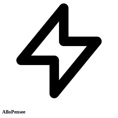
AlloPensee