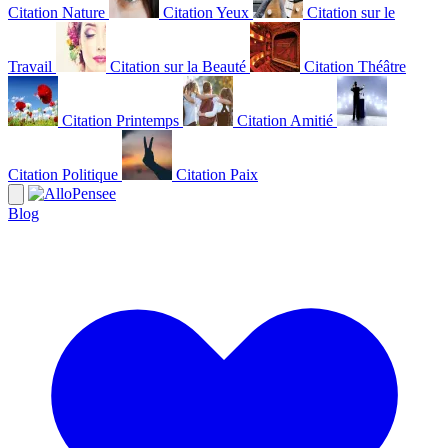
Citation Nature
Citation Yeux
Citation sur le
Travail
Citation sur la Beauté
Citation Théâtre
Citation Printemps
Citation Amitié
Citation Politique
Citation Paix
Blog