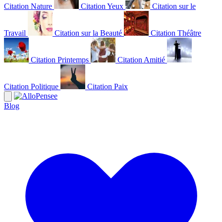
Citation Nature
Citation Yeux
Citation sur le
Travail
Citation sur la Beauté
Citation Théâtre
Citation Printemps
Citation Amitié
Citation Politique
Citation Paix
Blog