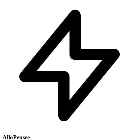
AlloPensee