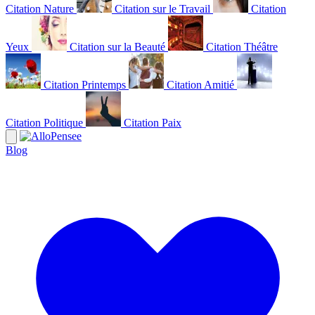
Citation Nature
Citation sur le Travail
Citation
Yeux
Citation sur la Beauté
Citation Théâtre
Citation Printemps
Citation Amitié
Citation Politique
Citation Paix
Blog