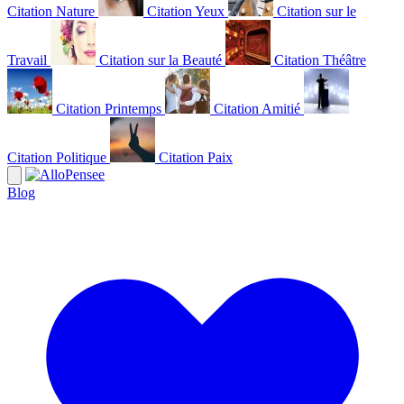
Citation Nature
Citation Yeux
Citation sur le
Travail
Citation sur la Beauté
Citation Théâtre
Citation Printemps
Citation Amitié
Citation Politique
Citation Paix
Blog