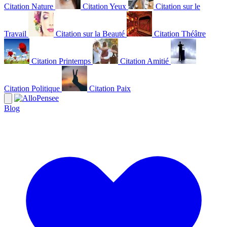
Citation Nature
Citation Yeux
Citation sur le
Travail
Citation sur la Beauté
Citation Théâtre
Citation Printemps
Citation Amitié
Citation Politique
Citation Paix
Blog