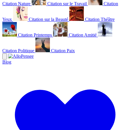
Citation Nature
Citation sur le Travail
Citation
Yeux
Citation sur la Beauté
Citation Théâtre
Citation Printemps
Citation Amitié
Citation Politique
Citation Paix
Blog