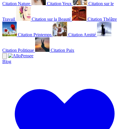
Citation Nature
Citation Yeux
Citation sur le
Travail
Citation sur la Beauté
Citation Théâtre
Citation Printemps
Citation Amitié
Citation Politique
Citation Paix
Blog