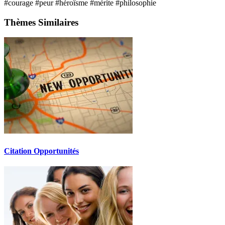
#courage
#peur
#héroïsme
#mérite
#philosophie
Thèmes Similaires
Citation Opportunités