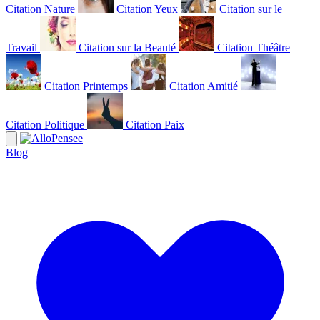
Citation Nature
Citation Yeux
Citation sur le
Travail
Citation sur la Beauté
Citation Théâtre
Citation Printemps
Citation Amitié
Citation Politique
Citation Paix
Blog