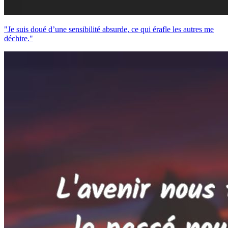
"Je suis doué d’une sensibilité absurde, ce qui érafle les autres me
déchire."