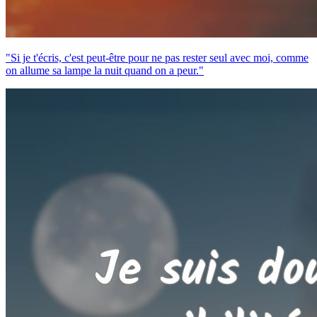
"Si je t'écris, c'est peut-être pour ne pas rester seul avec moi, comme
on allume sa lampe la nuit quand on a peur."