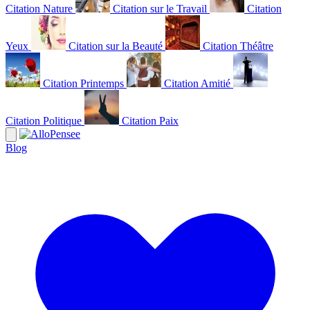
Citation Nature
Citation sur le Travail
Citation
Yeux
Citation sur la Beauté
Citation Théâtre
Citation Printemps
Citation Amitié
Citation Politique
Citation Paix
Blog