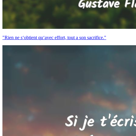
"Rien ne s‘obtient qu‘avec effort, tout a son sacrifice."